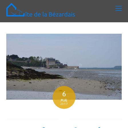
6
MAI
2017