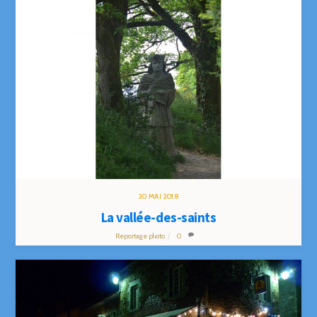
30
MAI
2018
La vallée-des-saints
Reportage photo
0