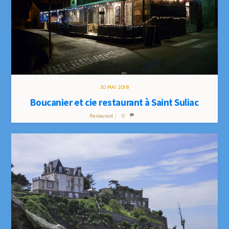
30
MAI
2018
Boucanier et cie restaurant à Saint Suliac
Restaurant
0