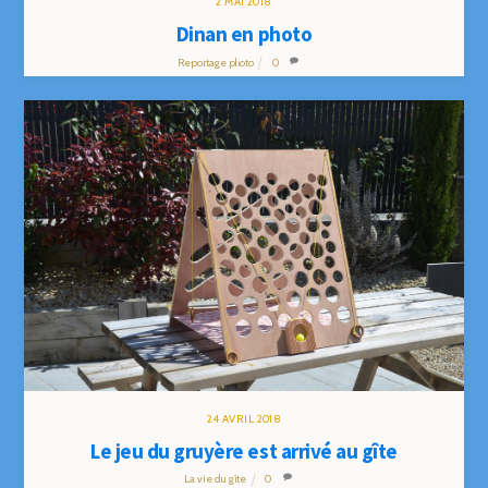
2
MAI
2018
Dinan en photo
Reportage photo
0
24
AVRIL
2018
Le jeu du gruyère est arrivé au gîte
La vie du gîte
0