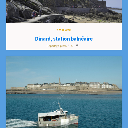
2
MAI
2018
Dinard, station balnéaire
Reportage photo
0