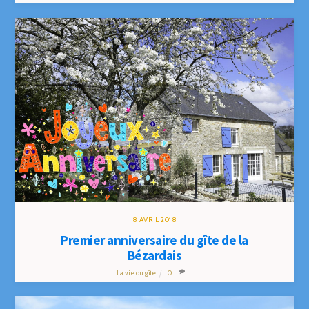
8
AVRIL
2018
Premier anniversaire du gîte de la
Bézardais
La vie du gîte
0