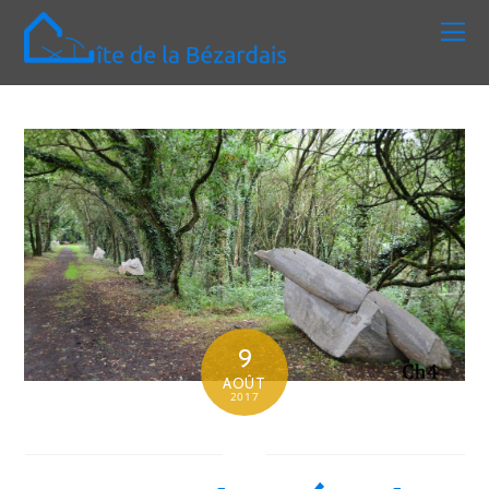
9
AOÛT
2017